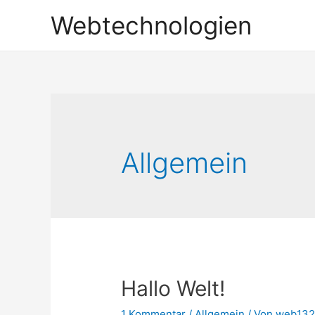
Webtechnologien
Allgemein
Hallo Welt!
1 Kommentar
/
Allgemein
/ Von
web132